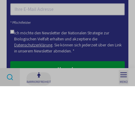
* Pflichtfelder
Ich möchte den Newsletter der Nationalen Strategie zur
Biologischen Vielfalt erhalten und akzeptiere die
Datenschutzerklärung
. Sie können sich jederzeit über den Link
in unserem Newsletter abmelden. *
Suchen
Absenden
BARRIEREFREIHEIT
MENÜ
Dialogforen zur NBS 2030
Dialogforen sind ein zentrales Element der NBS 2030.