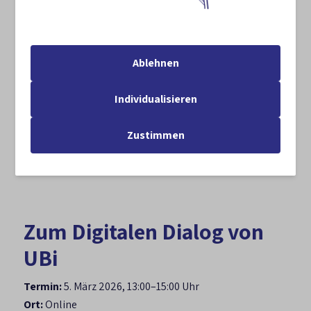
Bunk (Knauf Gips AG) zeigt anhand von
Praxisbeispielen, wie Biodiversität in Geschäftsmodelle
integriert werden kann. Marion Hammerl (Global
Nature Fund) erläutert, wie Biodiversität als
Ablehnen
Querschnittsthema im Unternehmen verankert wird –
und wie EMAS sowie die neue ISO-Norm dafür den
Individualisieren
strukturellen Rahmen setzen. Moderiert wird die
Veranstaltung von Dr. Valerie Köcke (Biodiversity in
Zustimmen
Good Company).
Zum Digitalen Dialog von
UBi
Termin:
5. März 2026, 13:00–15:00 Uhr
Ort:
Online