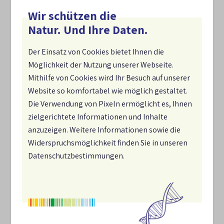
am 5. März 2026
Wir schützen die
Natur. Und Ihre Daten.
Der Digitale Dialog soll zeigen, wie
Der Einsatz von Cookies bietet Ihnen die
Biodiversitätsstrategien wirksam entwickelt und
Möglichkeit der Nutzung unserer Webseite.
umgesetzt werden können – und welche Rolle das
Mithilfe von Cookies wird Ihr Besuch auf unserer
Umweltmanagementsystem
EMAS
sowie die neue
ISO-
Website so komfortabel wie möglich gestaltet.
Norm zur Biodiversität
als Managementinstrumente
Die Verwendung von Pixeln ermöglicht es, Ihnen
spielt. Im Mittelpunkt steht zudem die Nationale
zielgerichtete Informationen und Inhalte
Biodiversitätsstrategie 2030. Sie bildet mit ihren 21
anzuzeigen. Weitere Informationen sowie die
Handlungsfeldern und 64 Zielen den strategischen
Widerspruchsmöglichkeit finden Sie in unseren
Rahmen für den Biodiversitätsschutz in Deutschland
Datenschutzbestimmungen.
und ruft ausdrücklich auch Unternehmen zur
Mitwirkung auf.
Fachliche Impulse kommen von Elisabeth Schubert
(NBS-Geschäftsstelle) zur Relevanz der Nationalen
Biodiversitätsstrategie 2030 für Unternehmen. Pascal