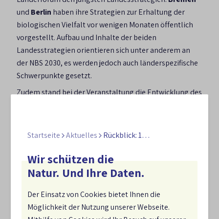
und
Berlin
haben ihre Strategien zur Erhaltung der
biologischen Vielfalt vor wenigen Monaten öffentlich
vorgestellt. Aufbau und Inhalte der beiden
Landesstrategien orientieren sich unter anderem an
der NBS 2030, es werden jedoch auch länderspezifische
Schwerpunkte gesetzt.
Zudem stand bei der Veranstaltung die Entwicklung des
2. Aktionsplans (2027–2030) zur NBS 2030 auf der
Agenda – mit Blick darauf, wie Erfahrungen aus den
Ländern in künftige Maßnahmen zur Umsetzung der
Startseite
Aktuelles
Rückblick: 16. NBS-Länderforum
NBS 2030 einfließen können.
Wir schützen die
Natur. Und Ihre Daten.
Regelmäßiger Austausch
Der Einsatz von Cookies bietet Ihnen die
Möglichkeit der Nutzung unserer Webseite.
zwischen den Ländern