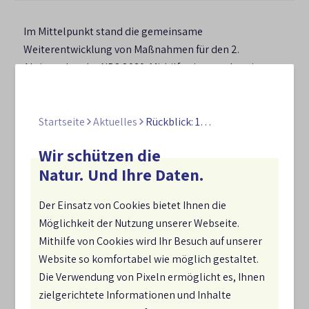
Im Mittelpunkt stand die gemeinsame
Weiterentwicklung von Maßnahmen für den 2.
Aktionsplan der NBS 2030. Mithilfe eines vorbereiteten
Mural-Boards erarbeiteten die Teilnehmenden
konkrete Maßnahmenvorschlägen.
Startseite
Aktuelles
Rückblick: 16. NBS-Verbändeforum
In Kleingruppen diskutierten die Verbände ausgewählte
Handlungsfelder der NBS 2030. Im Fokus stand das
Wir schützen die
Handlungsfeld
„Wälder“
mit dem Ziel 7.1 „Zustand der
Natur. Und Ihre Daten.
Biodiversität in Wäldern“ sowie das Handlungsfeld
„Agrarlandschaften und Ernährung“
. Die Verbände
Der Einsatz von Cookies bietet Ihnen die
brachten ihre fachliche Expertise und ihre Erfahrungen
Möglichkeit der Nutzung unserer Webseite.
aus der Praxis ein und entwickelten gemeinsam
Mithilfe von Cookies wird Ihr Besuch auf unserer
konkrete Vorschläge für die Weiterentwicklung der
Website so komfortabel wie möglich gestaltet.
Maßnahmen des 2. Aktionsplans.
Die Verwendung von Pixeln ermöglicht es, Ihnen
zielgerichtete Informationen und Inhalte
Rückenwind für die Arbeit der