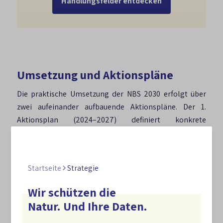
Handlungsfelder entdecken
Umsetzung und Aktionspläne
Die praktische Umsetzung der NBS 2030 erfolgt über
zwei aufeinander aufbauende Aktionspläne. Der 1.
Aktionsplan (2024–2027) definiert konkrete
Maßnahmen im Zuständigkeitsbereich des Bundes, die
mit einem klaren Zeitrahmen versehen sind. 2027 wird
eine Zwischenbilanz gezogen, auf deren Grundlage der
Startseite
Strategie
2. Aktionsplan (2027–2030) erarbeitet werden wird.
Beide Pläne bilden den operativen Kern der Strategie.
Wir schützen die
Die NBS-Geschäftsstelle unterstützt die Umsetzung
Natur. Und Ihre Daten.
durch Dialog- und Vernetzungsaktivitäten,