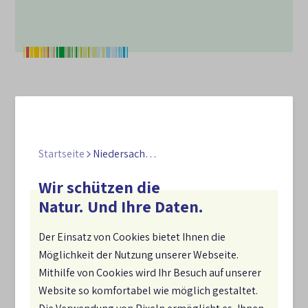
Weitere Länderstrategien:
Startseite
Niedersachsen
Alle Bundesländer haben eigene Strategien und
Programme zur biologischen Vielfalt entwickelt
Wir schützen die
und/oder sind dabei, diese zu aktualisieren. Die
Natur. Und Ihre Daten.
Landesstrategien orientieren sich an den jeweiligen
ökologischen Gegebenheiten, rechtlichen
Der Einsatz von Cookies bietet Ihnen die
Rahmenbedingungen und politischen Prioritäten in
Möglichkeit der Nutzung unserer Webseite.
den Ländern. Die NBS 2030 kann für die
Mithilfe von Cookies wird Ihr Besuch auf unserer
Weiterentwicklung der Landesstrategien wichtige
Website so komfortabel wie möglich gestaltet.
Orientierung und Impulse geben.