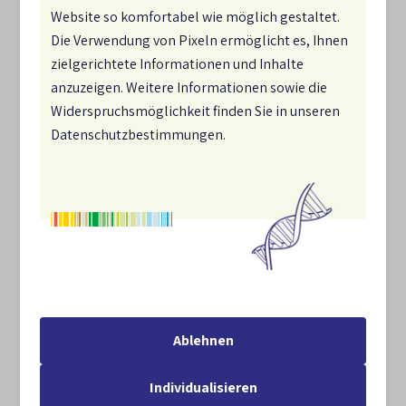
Website so komfortabel wie möglich gestaltet.
den Ländern. Die NBS 2030 kann für die
Die Verwendung von Pixeln ermöglicht es, Ihnen
Weiterentwicklung der Landesstrategien wichtige
zielgerichtete Informationen und Inhalte
Orientierung und Impulse geben.
anzuzeigen. Weitere Informationen sowie die
Über die Karte erhalten Sie einen Überblick über die
Widerspruchsmöglichkeit finden Sie in unseren
Strategien in den einzelnen Bundesländern.
Datenschutzbestimmungen.
Ablehnen
Individualisieren