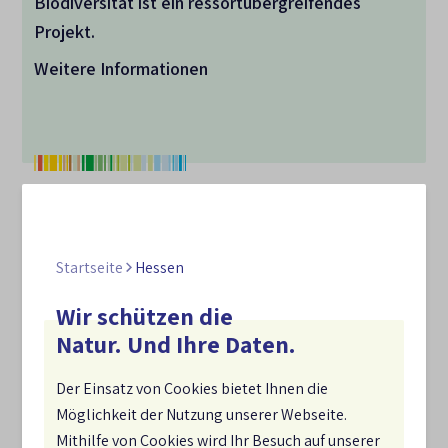
Biodiversität ist ein ressortübergreifendes
Projekt.
Weitere Informationen
Startseite
Hessen
Weitere Länderstrategien:
Wir schützen die
Alle Bundesländer haben eigene Strategien und
Natur. Und Ihre Daten.
Programme zur biologischen Vielfalt entwickelt
und/oder sind dabei, diese zu aktualisieren. Die
Der Einsatz von Cookies bietet Ihnen die
Landesstrategien orientieren sich an den jeweiligen
Möglichkeit der Nutzung unserer Webseite.
ökologischen Gegebenheiten, rechtlichen
Mithilfe von Cookies wird Ihr Besuch auf unserer
Rahmenbedingungen und politischen Prioritäten in