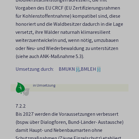
Vorgaben des EU CRCF (EU Zertifizierungsrahmen
für Kohlenstoffentnahme) kompatibel sind, diese
honoriert und die Waldbesitzer dadurch in die Lage
versetzt, ihre Wälder naturnah klimaresilient
weiterzuentwickeln und, wenn nötig, umzubauen
oder Neu- und Wiederbewaldung zu unterstützen
(siehe auch ANK-Maßnahme 5.3).
Umsetzung durch:
BMUKN
,
BMLEH
[i]
[i]
in Umsetzung
7.2.2
Bis 2027 werden die Voraussetzungen verbessert
(bspw. über Dialogforen, Bund-Länder- Austausche)
damit Haupt- und Nebenbaumarten ohne
Schutzmaßnahmen (Zäune Einzelschutz) etabliert