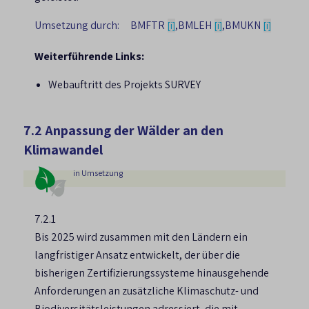
Umsetzung durch:
BMFTR
,
BMLEH
,
BMUKN
[i]
[i]
[i]
Weiterführende Links:
Webauftritt des Projekts SURVEY
7.2 Anpassung der Wälder an den
Klimawandel
in Umsetzung
7.2.1
Bis 2025 wird zusammen mit den Ländern ein
langfristiger Ansatz entwickelt, der über die
bisherigen Zertifizierungssysteme hinausgehende
Anforderungen an zusätzliche Klimaschutz- und
Biodiversitätsleistungen adressiert, die mit