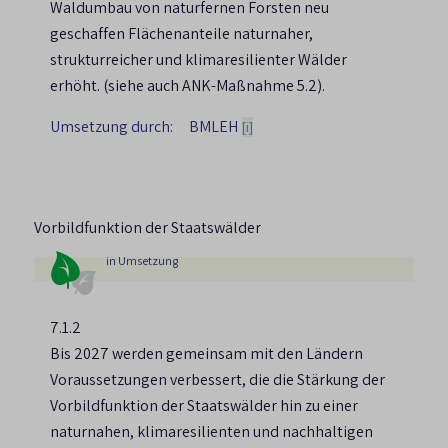
Waldumbau von naturfernen Forsten neu
Durchlässigkeit von Verkehrswegen). Auch
geschaffen Flächenanteile naturnaher,
natürliche Wiederbewaldung von
strukturreicher und klimaresilienter Wälder
Offenlandschaften und natürliche
erhöht. (siehe auch ANK-Maßnahme 5.2).
Waldentwicklung (siehe auch Ziel 7.4:
Umsetzung durch:
BMLEH
Natürliche Waldentwicklung) können einen
[i]
wichtigen Beitrag zur Anpassung leisten.
Vorbildfunktion der Staatswälder
in Umsetzung
7.1.2
Bis 2027 werden gemeinsam mit den Ländern
Voraussetzungen verbessert, die die Stärkung der
Vorbildfunktion der Staatswälder hin zu einer
naturnahen, klimaresilienten und nachhaltigen