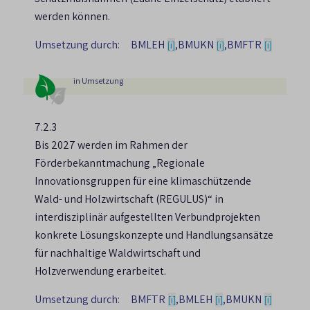
werden können.
Umsetzung durch:
BMLEH
,
BMUKN
,
BMFTR
[i]
[i]
[i]
in Umsetzung
7.2.3
Bis 2027 werden im Rahmen der
Förderbekanntmachung „Regionale
Innovationsgruppen für eine klimaschützende
Wald- und Holzwirtschaft (REGULUS)“ in
interdisziplinär aufgestellten Verbundprojekten
konkrete Lösungskonzepte und Handlungsansätze
für nachhaltige Waldwirtschaft und
Holzverwendung erarbeitet.
Umsetzung durch:
BMFTR
,
BMLEH
,
BMUKN
[i]
[i]
[i]