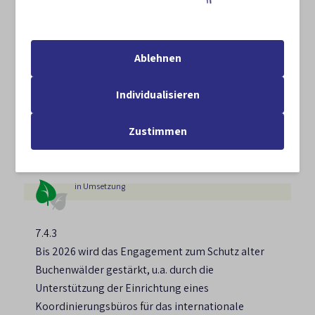
7.4.2
Bis 2026 werden Finanzierungsmöglichkeiten zur
Ablehnen
Ausweitung dauerhafter und temporärer
Einschlagstopps auf Flächen weiterer Besitzarten
Individualisieren
geprüft und wo möglich umgesetzt (siehe auch
ANK-Maßnahmen 4.1, 5.3
und 5.4)
Zustimmen
Umsetzung durch:
BMUKN
,
BMLEH
[i]
[i]
in Umsetzung
7.4.3
Bis 2026 wird das Engagement zum Schutz alter
Buchenwälder gestärkt, u.a. durch die
Unterstützung der Einrichtung eines
Koordinierungsbüros für das internationale