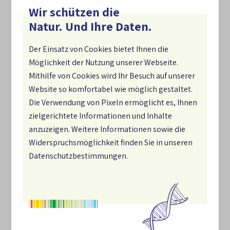
Wir schützen die
Maßnahme 5.1).
Natur. Und Ihre Daten.
Umsetzung durch:
BMLEH
,
BMUKN
[i]
[i]
Der Einsatz von Cookies bietet Ihnen die
Möglichkeit der Nutzung unserer Webseite.
Mithilfe von Cookies wird Ihr Besuch auf unserer
7.4 Natürliche Waldentwicklung (NWE 5)
Website so komfortabel wie möglich gestaltet.
abgeschlossen
Die Verwendung von Pixeln ermöglicht es, Ihnen
zielgerichtete Informationen und Inhalte
anzuzeigen. Weitere Informationen sowie die
7.4.1
Widerspruchsmöglichkeit finden Sie in unseren
Bis 2025 erfolgt ein Einschlagsstopp in alten
Datenschutzbestimmungen.
naturnahen Buchenwäldern auf den Flächen des
Bundes (siehe auch ANK-Maßnahme 5.4).
Umsetzung durch:
BMF
,
BMUKN
,
BMLEH
[i]
[i]
[i]
in Umsetzung