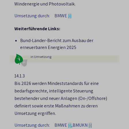
Windenergie und Photovoltaik.
energetische Nutzung von Biomasse ist daher
eine Verlagerung hin zu einer Nutzung
Umsetzung durch:
BMWE
[i]
stofflich nicht nutzbarer biogener Abfall- und
Weiterführende Links:
Reststoffe nach dem Kaskadenprinzip sinnvoll.
Im Bereich der Holznutzung sollte eine
Bund-Länder-Bericht zum Ausbau der
effiziente, zirkuläre Nutzung von Biomasse in
erneuerbaren Energien 2025
hochwertigen und langlebigen Produkten
in Umsetzung
vorangetrieben werden, um
Nutzungskonkurrenzen zu verringern und die
14.1.3
Biodiversität sowie die Klimaschutzfunktion
Bis 2026 werden Mindeststandards für eine
der Wälder zu stärken. Eine steigende
bedarfsgerechte, intelligente Steuerung
Primärholzverbrennung steht dem entgegen.
bestehender und neuer Anlagen (On-/Offshore)
definiert sowie erste Maßnahmen zu deren
Umsetzung ergriffen.
Umsetzung durch:
BMWE
,
BMUKN
[i]
[i]