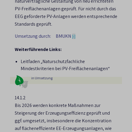
naturverträgliche Gestaltung von neu errichteten
Ausbauziele des EEG auch dauerhaft erfüllt
der Dauer der Wiedereinbindung des
möglich durch höhere Produktlebensdauern,
PV-Freiflächenanlagen geprüft. Für nicht durch das
und gehalten werden.
freigesetzten CO2.
mehr Ressourceneffizienz, Kaskadennutzung
EEG geförderte PV-Anlagen werden entsprechende
und Kreislaufführung der Materialien und
Standards geprüft.
Daher sollte die energetische Nutzung
durch neue Technologien zu reduzieren.
vorzugsweise auf solche Anwendungen
Umsetzung durch:
BMUKN
[i]
beschränkt werden, bei denen technisch
Weiterführende Links:
aktuell keine alternativen erneuerbaren
Technologien verfügbar sind. Bei der Nutzung
Leitfaden „Naturschutzfachliche
von Biomasse wird eine möglichst langlebige
Mindestkriterien bei PV-Freiflächenanlagen“
stoffliche oder industrielle Nutzung
in Umsetzung
priorisiert, bei der die Biomasse und die
daraus erzeugten Produkte möglichst lange in
14.1.2
effizienten Kreisläufen geführt oder in
Bis 2026 werden konkrete Maßnahmen zur
Kaskaden genutzt werden, an deren Ende eine
Steigerung der Erzeugungseffizienz geprüft und
Energieerzeugung steht, die insbesondere
ggf. umgesetzt, insbesondere die Konzentration
fossile Energieträger ersetzt. Für die
auf flächeneffiziente EE-Erzeugungsanlagen, wie