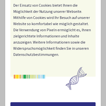
14.3.2
Der Einsatz von Cookies bietet Ihnen die
Bis 2025 wird die Entwicklung und
Möglichkeit der Nutzung unserer Webseite.
Implementierung von Metriken und Indikatoren
Mithilfe von Cookies wird Ihr Besuch auf unserer
(Biodiversitätsfußabdrücke) u.a. durch die
Website so komfortabel wie möglich gestaltet.
Förderung entsprechender Forschung, unterstützt,
Die Verwendung von Pixeln ermöglicht es, Ihnen
um eine regelmäßige Berichterstattung der
zielgerichtete Informationen und Inhalte
Bundesregierung über die
anzuzeigen. Weitere Informationen sowie die
Biodiversitätsbeeinträchtigung durch Produktion
Widerspruchsmöglichkeit finden Sie in unseren
und Konsum ab 2030 vorzubereiten.
Datenschutzbestimmungen.
Umsetzung durch:
BMUKN
[i]
abgeschlossen
14.3.3
Bis 2027 und darüber hinaus werden in
bestehenden Förderprogrammen zur