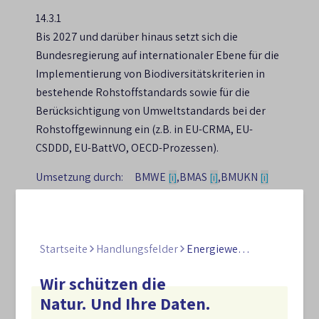
14.3.1
Bis 2027 und darüber hinaus setzt sich die
Bundesregierung auf internationaler Ebene für die
Implementierung von Biodiversitätskriterien in
bestehende Rohstoffstandards sowie für die
Berücksichtigung von Umweltstandards bei der
Rohstoffgewinnung ein (z.B. in EU-CRMA, EU-
CSDDD, EU-BattVO, OECD-Prozessen).
Umsetzung durch:
BMWE
,
BMAS
,
BMUKN
[i]
[i]
[i]
Weiterführende Links:
Analytiklabor des Deutschen
Startseite
Handlungsfelder
Energiewende und Rohstoffe
Biomasseforschungszentrums
Wir schützen die
in Umsetzung
Natur. Und Ihre Daten.