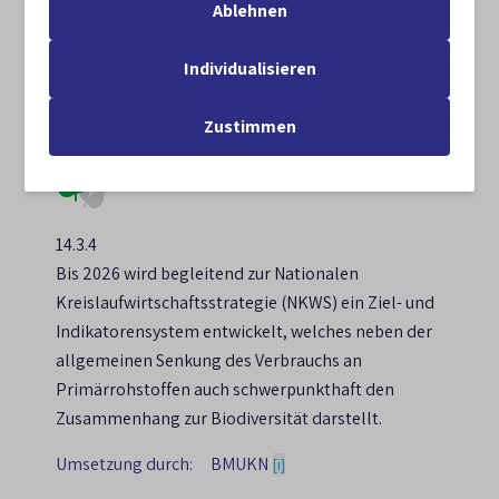
Ressourceneffizienz und zum Recycling
Ablehnen
Rohstoffnutzungen mit besonderer Auswirkung auf
Biodiversität gezielt berücksichtigt.
Individualisieren
Umsetzung durch:
BMWE
,
BMUKN
[i]
[i]
Zustimmen
in Umsetzung
14.3.4
Bis 2026 wird begleitend zur Nationalen
Kreislaufwirtschaftsstrategie (NKWS) ein Ziel- und
Indikatorensystem entwickelt, welches neben der
allgemeinen Senkung des Verbrauchs an
Primärrohstoffen auch schwerpunkthaft den
Zusammenhang zur Biodiversität darstellt.
Umsetzung durch:
BMUKN
[i]