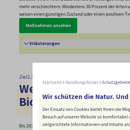
mehr verschlechtern. Mindestens 30 Prozent der Arten u
weisen einen günstigen Zustand oder einen positiven Tr
Maßnahmen ansehen
Erläuterungen
Weniger als ein Drittel der FFH-Lebensrau
ungünstigen Erhaltungszustand auf. Bei den
Ziel
2.3
ungünstigen Erhaltungszustand haben. Dies
Startseite
Handlungsfelder
Schutzgebiete
Weiterentwicklung e
günstiger Erhaltungszustand der Lebensr
Wir schützen die Natur. Und
Biotopverbunds
vermieden werden sollen.
Der Einsatz von Cookies bietet Ihnen die Mög
Das Ziel ist Bestandteil der EU-Biodiversi
Besuch auf unserer Website so komfortabel 
Erhaltungszustände adressiert.
zielgerichtete Informationen und Inhalte a
Bis 2030 sind die wichtigsten länderübergreifenden Le