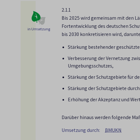
Reif, A., Opitz, S., Schoof, N. & Reppin, N.
Abschlussbericht des gleichnamigen F+E-V
2.1.1
Bis 2025 wird gemeinsam mit den Lä
422 (2015), 210 S.). Daher leisten auch kl
Fortentwicklung des deutschen Schut
Beispiel als Trittsteine, Vernetzungseleme
in Umsetzung
bis 2030 konkretisieren wird, darun
Stärkung bestehender geschützter
Verbesserung der Vernetzung zwis
Umgebungsschutzes,
Stärkung der Schutzgebiete für d
Stärkung der Schutzgebiete durc
Erhöhung der Akzeptanz und Wert
Darüber hinaus werden folgende Ma
Umsetzung durch:
BMUKN