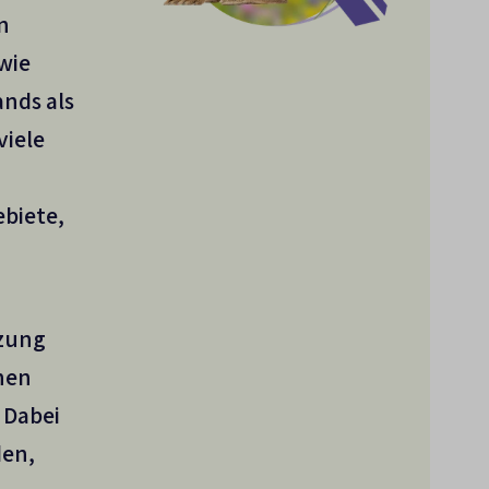
n
wie
nds als
viele
biete,
tzung
inen
 Dabei
den,