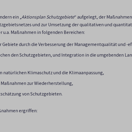
 (2015): Umsetzung des 2 % - Ziels für Wildnisgebiete aus der
orhabens (FKZ 3512 85 0300 unter Integration von Zusatza
ndern ein „
Aktionsplan Schutzgebiete
“ aufgelegt, der Maßnahmen 
einere Wildnisgebiete wichtige Beiträge zur Zielerreichung
zgebietsnetzes und zur Umsetzung der qualitativen und quantita
nte oder als biologische „Hot Spots“.
ter u.a. Maßnahmen in folgenden Bereichen:
 Gebiete durch die Verbesserung der Managementqualität und -eff
chen den Schutzgebieten, und Integration in die umgebenden Lan
en natürlichen Klimaschutz und die Klimaanpassung,
h Maßnahmen zur Wiederherstellung,
schätzung von Schutzgebieten.
ßnahmen ergriffen: