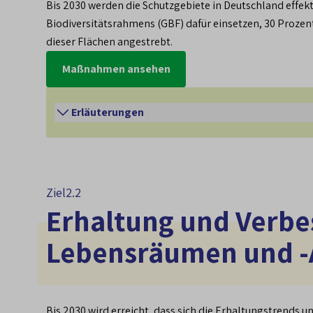
Bis 2030 werden die Schutzgebiete in Deutschland effe
Biodiversitätsrahmens (GBF) dafür einsetzen, 30 Prozent
dieser Flächen angestrebt.
Maßnahmen ansehen
Erläuterungen
In Deutschland sind bereits große Anteile 
Erhaltung der Biodiversität, aber auch für 
Ziel
2.2
Zukunft zu sichern und zu stärken, zuglei
Erhaltung und Verbe
besonderer Schwerpunkt auf die Fortentwi
Lebensräumen und -
stellt sicher, dass die geschützten Leben
natürlichen Klimaschutz gesichert bzw. ge
Prozessschutzgebiete wie Nationalparke o
Ökosystemen, die auf ein aktives Manageme
Bis 2030 wird erreicht, dass sich die Erhaltungstrends u