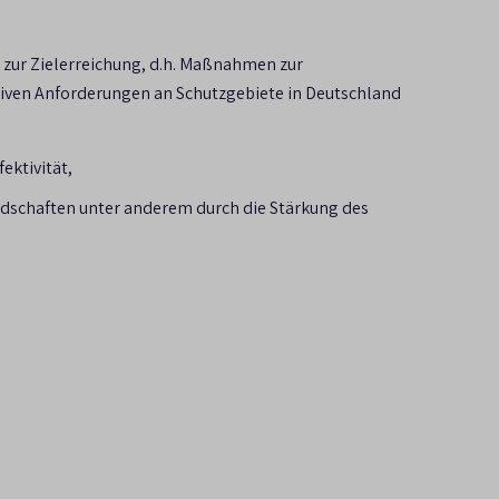
 Nationalen Biodiversitätsstrategie.
uswertungen, FKZ 3515 85 0900). BfN-Skripten
zur Zielerreichung, d.h. Maßnahmen zur
 bzw. zu einem übergreifenden Biotopverbund, zum
tiven Anforderungen an Schutzgebiete in Deutschland
ektivität,
dschaften unter anderem durch die Stärkung des