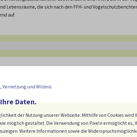
nd Lebensräume, die sich nach den FFH- und Vogelschutzberichten
end auf.
mtypen ist in dem von der EU geforderten günstigen Erhalt
 Arten weist ein Viertel einen günstigen Erhaltungszustand
es Ziel trägt zur Umsetzung der Ziele und Anforderungen 
, Vernetzung und Wildnis
ines funktionalen
äume und Arten bewahrt oder wiederhergestellt sowie Ver
 Ihre Daten.
lichkeit der Nutzung unserer Webseite. Mithilfe von Cookies wird I
tätsstrategie für 2030 und wird daher bereits durch die nat
wie möglich gestaltet. Die Verwendung von Pixeln ermöglicht es, 
nzuzeigen. Weitere Informationen sowie die Widerspruchsmöglichk
bensraumkorridore (Biotopverbundachsen) etabliert und gesichert,