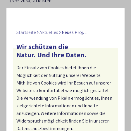
(NBS 2030) zu leisten.
Im Fokus stehen drei
Projektbausteine:
Startseite
Aktuelles
Neues Projekt des Abrahamischen Forums startet
Bedeutung von Wäldern und Bäumen_
Die „Fünf
Wochen für Bäume“ (21. März–25. April) machen auf
Wir schützen die
die Rolle von Bäumen für biologische Vielfalt,
Natur. Und Ihre Daten.
Lebensqualität und Klima aufmerksam. Zudem
werden religiöse Einrichtungen in Kooperation mit
Der Einsatz von Cookies bietet Ihnen die
der Schutzgemeinschaft Deutscher Wald als Orte der
Möglichkeit der Nutzung unserer Webseite.
biologischen Vielfalt weiterentwickelt.
Mithilfe von Cookies wird Ihr Besuch auf unserer
Religiöse Naturschutztage_
Im Rahmen der
Website so komfortabel wie möglich gestaltet.
ökumenischen Schöpfungszeit (1.September–4.
Die Verwendung von Pixeln ermöglicht es, Ihnen
Oktober) werden bundesweit interreligiöse
zielgerichtete Informationen und Inhalte
Naturschutztage durchgeführt. Religionsgemeinden
anzuzeigen. Weitere Informationen sowie die
und Engagierte im Naturschutz machen nicht nur
Widerspruchsmöglichkeit finden Sie in unseren
gemeinsames Engagement für die biologische
Datenschutzbestimmungen.