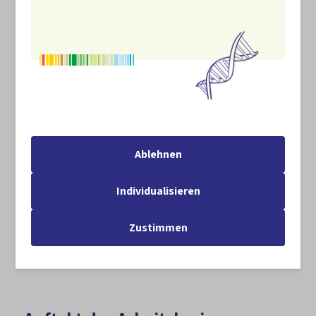
Vielfalt sichtbar, sondern motivieren und
sensibilisieren für das Thema.
Religiöse Feste rund um die Natur_
Naturbezogene Feste wie Erntedank, der Tag der
Biene oder das Arche-Noah-Fest werden interreligiös
gestaltet und regional gestärkt. Ziel ist es, das
Engagement für biologische Vielfalt – auch in der
eigenen Stadtnatur – sichtbar zu machen.
Ablehnen
Das Projekt läuft vom 1. November 2025 bis 30. April
2031 und wird im Bundesprogramm Biologische Vielfalt
Individualisieren
durch das Bundesamt für Naturschutz mit Mitteln des
Bundesministeriums für Umwelt, Klimaschutz und
Zustimmen
nukleare Sicherheit gefördert.